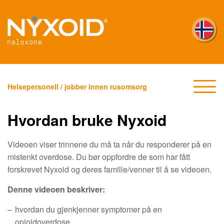
Skip
to
main
content
Helsepersonell / jobber innen rusomsorg
HVORDAN BRUKE NYXOID –
Hvordan bruke Nyxoid
VIDEO
Videoen viser trinnene du må ta når du responderer på en
mistenkt overdose. Du bør oppfordre de som har fått
OPPLÆRINGS-MATERIELL
forskrevet Nyxoid og deres familie/venner til å se videoen.
Denne videoen beskriver:
hvordan du gjenkjenner symptomer på en
opioidoverdose