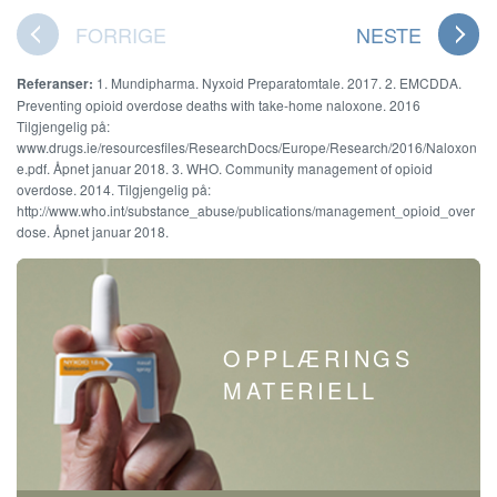
FORRIGE
NESTE
Referanser:
1. Mundipharma. Nyxoid Preparatomtale. 2017. 2. EMCDDA.
Preventing opioid overdose deaths with take-home naloxone. 2016
Tilgjengelig på:
www.drugs.ie/resourcesfiles/ResearchDocs/Europe/Research/2016/Naloxon
e.pdf. Åpnet januar 2018. 3. WHO. Community management of opioid
overdose. 2014. Tilgjengelig på:
http://www.who.int/substance_abuse/publications/management_opioid_over
dose. Åpnet januar 2018.
OPPLÆRINGS
MATERIELL