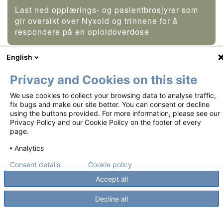
Last ned opplærings- og pasientbrosjyrer som
gir oversikt over Nyxoid og trinnene for å
respondere på en opioidoverdose
English
Privacy and Cookies on this site
Footer
Vilkår for bruk
Personvernerklæring
We use cookies to collect your browsing data to analyse traffic,
fix bugs and make our site better. You can consent or decline
Informasjonskapselpolicy
Kontakt oss
using the buttons provided. For more information, please see our
Privacy Policy and our Cookie Policy on the footer of every
page.
Dette materiellet blir gjort tilgjengelig i henhold til en EMA
risikohåndteringsplan (RMP).
Analytics
Opphavsrett ©2018-2026 Mundipharma International Limited. Alle rettigheter
forbeholdt. V01-11.04.2018 Fremstillingsdato: mars 2018.
Consent details
Cookie policy
Accept all
Decline all