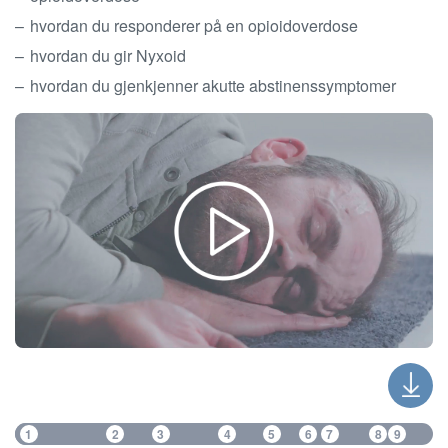
hvordan du responderer på en opioidoverdose
hvordan du gir Nyxoid
hvordan du gjenkjenner akutte abstinenssymptomer
1
2
3
4
5
6
7
8
9