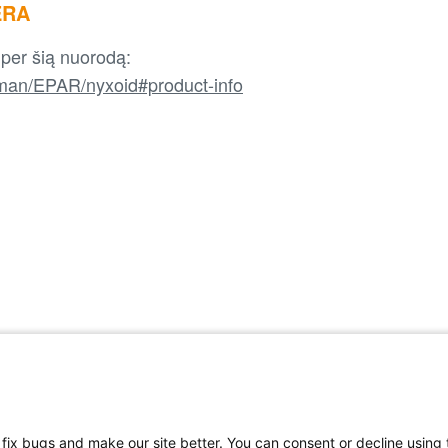
ĖRA
i per šią nuorodą:
man/EPAR/nyxoid#product-info
, fix bugs and make our site better. You can consent or decline using