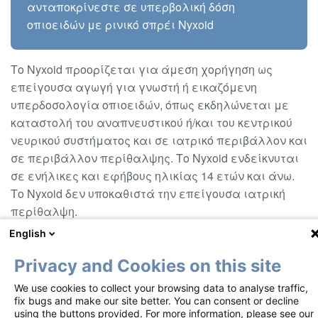
ανταποκρίνεστε σε υπερβολική δόση
οπιοειδών με ρινικό σπρέι Nyxoid
Το Nyxoid προορίζεται για άμεση χορήγηση ως
επείγουσα αγωγή για γνωστή ή εικαζόμενη
υπερδοσολογία οπιοειδών, όπως εκδηλώνεται με
καταστολή του αναπνευστικού ή/και του κεντρικού
νευρικού συστήματος και σε ιατρικό περιβάλλον και
σε περιβάλλον περίθαλψης. Το Nyxoid ενδείκνυται
σε ενήλικες και εφήβους ηλικίας 14 ετών και άνω.
Το Nyxoid δεν υποκαθιστά την επείγουσα ιατρική
περίθαλψη.
English
Footer
Όροι χρήσης
Ειδοποίηση απορρήτου
Privacy and Cookies on this site
Πολιτική για τα cookies
Επικοινωνήστε μαζί μας
We use cookies to collect your browsing data to analyse traffic,
fix bugs and make our site better. You can consent or decline
Αυτά τα υλικά διατίθενται σύμφωνα με ένα Σχέδιο Διαχείρισης
using the buttons provided. For more information, please see our