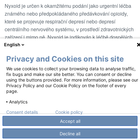
Nyxoid je určen k okamžitému podání jako urgentní léčba
známého nebo předpokládaného předávkování opioidy,
které se projevuje respirační depresí nebo depresí
centrálního nervového systému, v prostředí zdravotnických
zařízení i mimo ně. Nyxoid je indikován k léčbě dospělých
od 14 let. Přípravek Nyxoid nenahrazuje akutní lékařskou
English
péči.
Privacy and Cookies on this site
We use cookies to collect your browsing data to analyse traffic,
Footer
Podmínky použití
Oznámení o ochraně osobních údajů
fix bugs and make our site better. You can consent or decline
using the buttons provided. For more information, please see our
Zásady používání souborů cookie
Kontakty
Privacy Policy and our Cookie Policy on the footer of every
page.
Tyto materiály jsou zpřístupněny podle EMA RMP.
Analytics
Autorské právo ©2018-2026 Mundipharma GesmbH. Austria – organizační
složka ČR. Všechna práva vyhrazena.
Consent details
Cookie policy
Accept all
Decline all