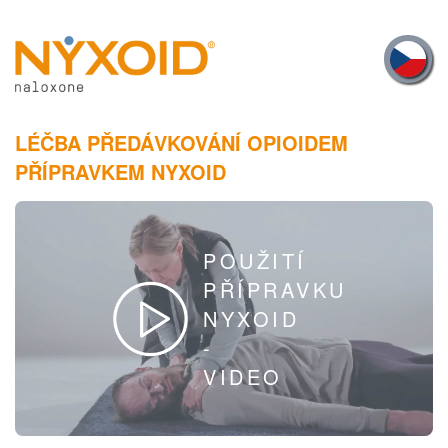
Skip
to
main
content
LÉČBA PŘEDÁVKOVÁNÍ OPIOIDEM
PŘÍPRAVKEM NYXOID
POUŽITÍ
PŘÍPRAVKU
NYXOID
-
VIDEO