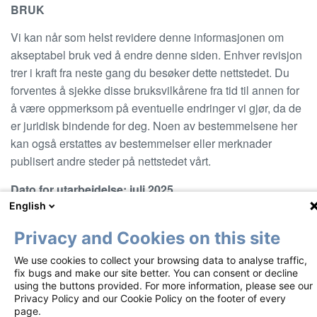
BRUK
Vi kan når som helst revidere denne informasjonen om
akseptabel bruk ved å endre denne siden. Enhver revisjon
trer i kraft fra neste gang du besøker dette nettstedet. Du
forventes å sjekke disse bruksvilkårene fra tid til annen for
å være oppmerksom på eventuelle endringer vi gjør, da de
er juridisk bindende for deg. Noen av bestemmelsene her
kan også erstattes av bestemmelser eller merknader
publisert andre steder på nettstedet vårt.
Dato for utarbeidelse: juli 2025
English
Privacy and Cookies on this site
Footer
Vilkår for bruk
Personvernerklæring
We use cookies to collect your browsing data to analyse traffic,
fix bugs and make our site better. You can consent or decline
Informasjonskapselpolicy
Kontakt oss
using the buttons provided. For more information, please see our
Privacy Policy and our Cookie Policy on the footer of every
page.
Dette materiellet blir gjort tilgjengelig i henhold til en EMA