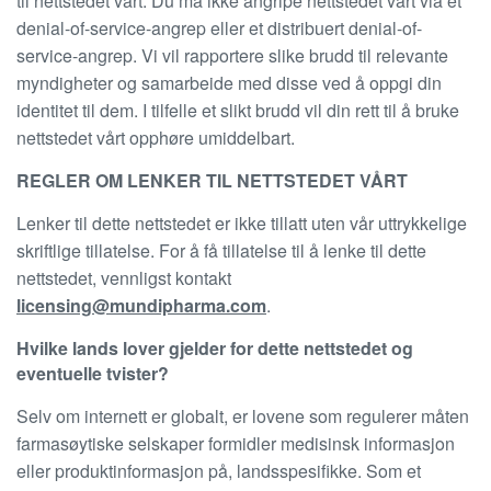
til nettstedet vårt. Du må ikke angripe nettstedet vårt via et
denial-of-service-angrep eller et distribuert denial-of-
service-angrep. Vi vil rapportere slike brudd til relevante
myndigheter og samarbeide med disse ved å oppgi din
identitet til dem. I tilfelle et slikt brudd vil din rett til å bruke
nettstedet vårt opphøre umiddelbart.
REGLER OM LENKER TIL NETTSTEDET VÅRT
Lenker til dette nettstedet er ikke tillatt uten vår uttrykkelige
skriftlige tillatelse. For å få tillatelse til å lenke til dette
nettstedet, vennligst kontakt
licensing@mundipharma.com
.
Hvilke lands lover gjelder for dette nettstedet og
eventuelle tvister?
Selv om internett er globalt, er lovene som regulerer måten
farmasøytiske selskaper formidler medisinsk informasjon
eller produktinformasjon på, landsspesifikke. Som et