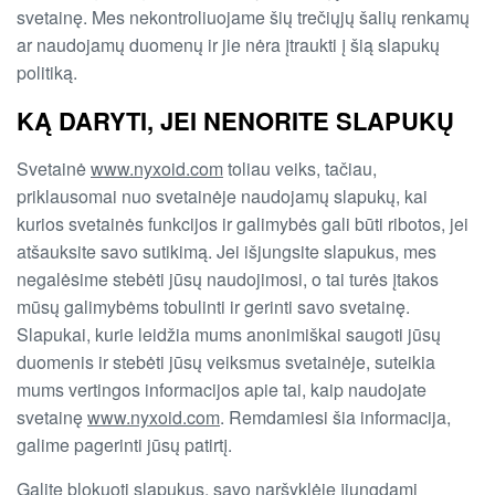
svetainę. Mes nekontroliuojame šių trečiųjų šalių renkamų
ar naudojamų duomenų ir jie nėra įtraukti į šią slapukų
politiką.
KĄ DARYTI, JEI NENORITE SLAPUKŲ
Svetainė
www.nyxoid.com
toliau veiks, tačiau,
priklausomai nuo svetainėje naudojamų slapukų, kai
kurios svetainės funkcijos ir galimybės gali būti ribotos, jei
atšauksite savo sutikimą. Jei išjungsite slapukus, mes
negalėsime stebėti jūsų naudojimosi, o tai turės įtakos
mūsų galimybėms tobulinti ir gerinti savo svetainę.
Slapukai, kurie leidžia mums anonimiškai saugoti jūsų
duomenis ir stebėti jūsų veiksmus svetainėje, suteikia
mums vertingos informacijos apie tai, kaip naudojate
svetainę
www.nyxoid.com
. Remdamiesi šia informacija,
galime pagerinti jūsų patirtį.
Galite blokuoti slapukus, savo naršyklėje įjungdami