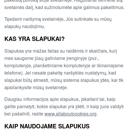
svetainės dalį, kad sužinotumėte apie galimus pakeitimus.
Tęsdami naršymą svetainėje, Jūs sutinkate su mūsų
slapukų naudojimu.
KAS YRA SLAPUKAI?
Slapukas yra mažas failas su raidėmis ir skaičiais, kurį
mes saugome jūsų galiniame įrenginyje (pvz.,
kompiuteryje, planšetiniame kompiuteryje ar išmaniajame
telefone). Jei nesate pakeitę naršyklės nustatymų, kad
slapukai būtų atmesti, mūsų sistema slapukus įdės, kai tik
apsilankysite mūsų svetainėje.
Daugiau informacijos apie slapukus, įskaitant tai, kaip
galite pamatyti, kokie slapukai yra įdėti, ir kaip juos valdyti
bei pašalinti, rasite
www.allaboutcookies.org
.
KAIP NAUDOJAME SLAPUKUS