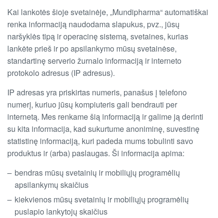
Kai lankotės šioje svetainėje, „Mundipharma“ automatiškai
renka informaciją naudodama slapukus, pvz., jūsų
naršyklės tipą ir operacinę sistemą, svetaines, kurias
lankėte prieš ir po apsilankymo mūsų svetainėse,
standartinę serverio žurnalo informaciją ir interneto
protokolo adresus (IP adresus).
IP adresas yra priskirtas numeris, panašus į telefono
numerį, kuriuo jūsų kompiuteris gali bendrauti per
internetą. Mes renkame šią informaciją ir galime ją derinti
su kita informacija, kad sukurtume anoniminę, suvestinę
statistinę informaciją, kuri padeda mums tobulinti savo
produktus ir (arba) paslaugas. Ši informacija apima:
bendras mūsų svetainių ir mobiliųjų programėlių
apsilankymų skaičius
kiekvienos mūsų svetainių ir mobiliųjų programėlių
puslapio lankytojų skaičius