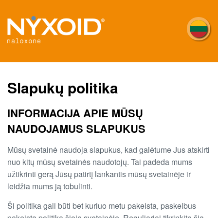
Pereiti
į
pagrindinį
turinį
Slapukų politika
INFORMACIJA APIE MŪSŲ
NAUDOJAMUS SLAPUKUS
Mūsų svetainė naudoja slapukus, kad galėtume Jus atskirti
nuo kitų mūsų svetainės naudotojų. Tai padeda mums
užtikrinti gerą Jūsų patirtį lankantis mūsų svetainėje ir
leidžia mums ją tobulinti.
Ši politika gali būti bet kuriuo metu pakeista, paskelbus
pakeistą politiką šioje svetainėje. Reguliariai tikrinkite šią