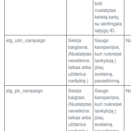
būti
nustatytas
keletą kartų
su skirtingais
sąlygų ID.
stg_utm_campaign
Sesija
Saugo
N
baigiama.
kampanijos,
(Nustatytas
kuri nukreipė
neveikimo
lankytoją į
laikas arba
jūsų
uždarius
svetainę,
naršyklę.)
pavadinimą.
stg_pk_campaign
Sesija
Saugo
N
baigiasi.
kampanijos,
(Nustatytas
kuri nukreipė
neveikimo
lankytoją į
laikas arba
jūsų
uždarius
svetainę,
naršyklę.)
pavadinimą.