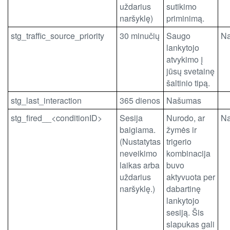
uždarius
sutikimo
naršyklę)
priminimą.
stg_traffic_source_priority
30 minučių
Saugo
N
lankytojo
atvykimo į
jūsų svetainę
šaltinio tipą.
stg_last_interaction
365 dienos
Našumas
stg_fired__<conditionID>
Sesija
Nurodo, ar
N
baigiama.
žymės ir
(Nustatytas
trigerio
neveikimo
kombinacija
laikas arba
buvo
uždarius
aktyvuota per
naršyklę.)
dabartinę
lankytojo
sesiją. Šis
slapukas gali