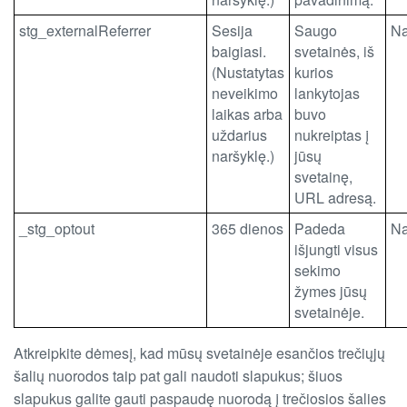
stg_externalReferrer
Sesija
Saugo
N
baigiasi.
svetainės, iš
(Nustatytas
kurios
neveikimo
lankytojas
laikas arba
buvo
uždarius
nukreiptas į
naršyklę.)
jūsų
svetainę,
URL adresą.
_stg_optout
365 dienos
Padeda
N
išjungti visus
sekimo
žymes jūsų
svetainėje.
Atkreipkite dėmesį, kad mūsų svetainėje esančios trečiųjų
šalių nuorodos taip pat gali naudoti slapukus; šiuos
slapukus galite gauti paspaudę nuorodą į trečiosios šalies