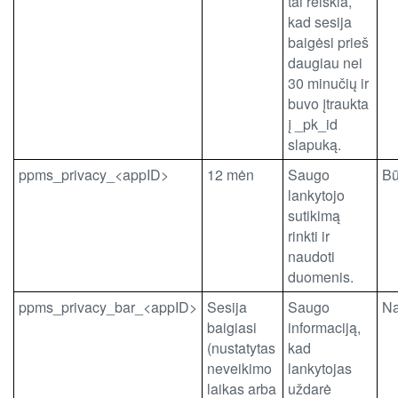
tai reiškia,
kad sesija
baigėsi prieš
daugiau nei
30 minučių ir
buvo įtraukta
į _pk_id
slapuką.
ppms_privacy_<appID>
12 mėn
Saugo
Bū
lankytojo
sutikimą
rinkti ir
naudoti
duomenis.
ppms_privacy_bar_<appID>
Sesija
Saugo
N
baigiasi
informaciją,
(nustatytas
kad
neveikimo
lankytojas
laikas arba
uždarė