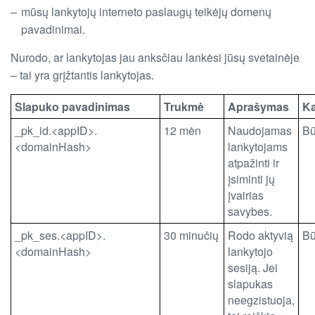
mūsų lankytojų interneto paslaugų teikėjų domenų
pavadinimai.
Nurodo, ar lankytojas jau anksčiau lankėsi jūsų svetainėje
– tai yra grįžtantis lankytojas.
Slapuko pavadinimas
Trukmė
Aprašymas
Ka
_pk_id.<appID>.
12 mėn
Naudojamas
Bū
<domainHash>
lankytojams
atpažinti ir
įsiminti jų
įvairias
savybes.
_pk_ses.<appID>.
30 minučių
Rodo aktyvią
Bū
<domainHash>
lankytojo
sesiją. Jei
slapukas
neegzistuoja,