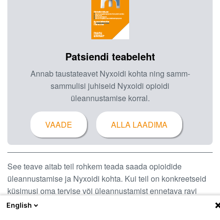
Patsiendi teabeleht
Annab taustateavet Nyxoidi kohta ning samm-
sammulisi juhiseid Nyxoidi opioidi
üleannustamise korral.
VAADE
ALLA LAADIMA
See teave aitab teil rohkem teada saada opioidide
üleannustamise ja Nyxoidi kohta. Kui teil on konkreetseid
küsimusi oma tervise või üleannustamist ennetava ravi
kohta, pidage nõu oma arsti, meditsiiniõe või apteekriga.
English