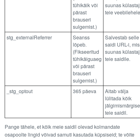
tühikäik või
suunas külasta
pärast
teie veebilehele
brauseri
sulgemist.)
stg_externalReferrer
Seanss
Salvestab selle
lõpeb.
saidi URL-i, mis
(Fikseeritud
suunas külasta
tühikäiguaeg
teie saidile.
või pärast
brauseri
sulgemist.)
_stg_optout
365 päeva
Aitab välja
lülitada kõik
jälgimismärgis
teie saidil.
Pange tähele, et kõik meie saidil olevad kolmandate
osapoolte lingid võivad samuti kasutada küpsiseid; te võite