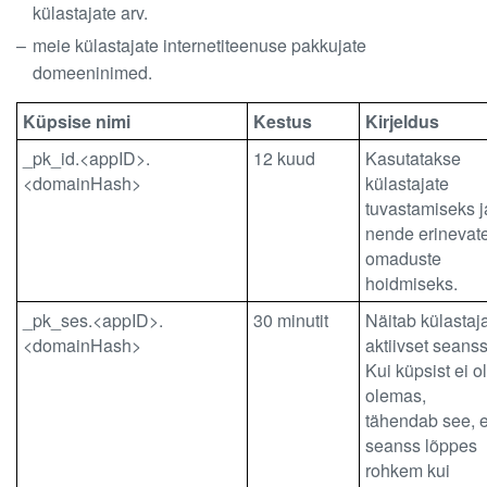
külastajate arv.
meie külastajate internetiteenuse pakkujate
domeeninimed.
Küpsise nimi
Kestus
Kirjeldus
_pk_id.<appID>.
12 kuud
Kasutatakse
<domainHash>
külastajate
tuvastamiseks j
nende erinevat
omaduste
hoidmiseks.
_pk_ses.<appID>.
30 minutit
Näitab külastaj
<domainHash>
aktiivset seanss
Kui küpsist ei o
olemas,
tähendab see, e
seanss lõppes
rohkem kui