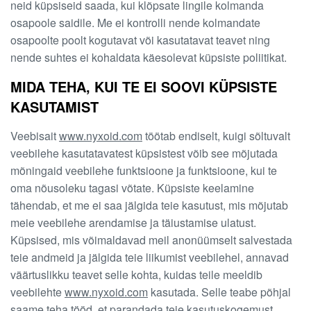
neid küpsiseid saada, kui klõpsate lingile kolmanda
osapoole saidile. Me ei kontrolli nende kolmandate
osapoolte poolt kogutavat või kasutatavat teavet ning
nende suhtes ei kohaldata käesolevat küpsiste poliitikat.
MIDA TEHA, KUI TE EI SOOVI KÜPSISTE
KASUTAMIST
Veebisait
www.nyxoid.com
töötab endiselt, kuigi sõltuvalt
veebilehe kasutatavatest küpsistest võib see mõjutada
mõningaid veebilehe funktsioone ja funktsioone, kui te
oma nõusoleku tagasi võtate. Küpsiste keelamine
tähendab, et me ei saa jälgida teie kasutust, mis mõjutab
meie veebilehe arendamise ja täiustamise ulatust.
Küpsised, mis võimaldavad meil anonüümselt salvestada
teie andmeid ja jälgida teie liikumist veebilehel, annavad
väärtuslikku teavet selle kohta, kuidas teile meeldib
veebilehte
www.nyxoid.com
kasutada. Selle teabe põhjal
saame teha tööd, et parandada teie kasutuskogemust.