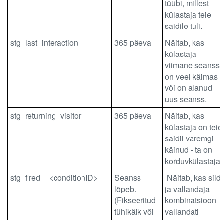
tüübi, millest
külastaja teie
saidile tuli.
stg_last_interaction
365 päeva
Näitab, kas
külastaja
viimane seanss
on veel käimas
või on alanud
uus seanss.
stg_returning_visitor
365 päeva
Näitab, kas
külastaja on tei
saidil varemgi
käinud - ta on
korduvkülastaja
stg_fired__<conditionID>
Seanss
Näitab, kas sild
lõpeb.
ja vallandaja
(Fikseeritud
kombinatsioon
tühikäik või
vallandati