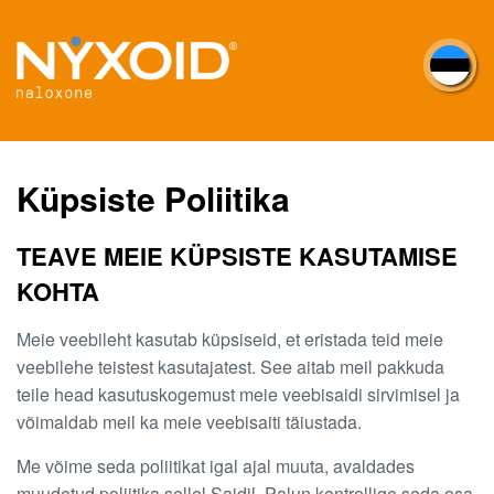
Skip
to
main
content
Küpsiste Poliitika
TEAVE MEIE KÜPSISTE KASUTAMISE
KOHTA
Meie veebileht kasutab küpsiseid, et eristada teid meie
veebilehe teistest kasutajatest. See aitab meil pakkuda
teile head kasutuskogemust meie veebisaidi sirvimisel ja
võimaldab meil ka meie veebisaiti täiustada.
Me võime seda poliitikat igal ajal muuta, avaldades
muudetud poliitika sellel Saidil. Palun kontrollige seda osa