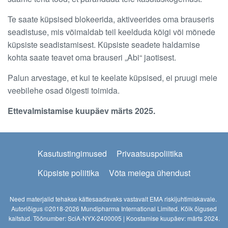
Te saate küpsised blokeerida, aktiveerides oma brauseris
seadistuse, mis võimaldab teil keelduda kõigi või mõnede
küpsiste seadistamisest. Küpsiste seadete haldamise
kohta saate teavet oma brauseri „Abi“ jaotisest.
Palun arvestage, et kui te keelate küpsised, ei pruugi meie
veebilehe osad õigesti toimida.
Ettevalmistamise kuupäev märts 2025.
Footer
Kasutustingimused
Privaatsuspoliitika
Küpsiste poliitika
Võta meiega ühendust
Need materjalid tehakse kättesaadavaks vastavalt EMA riskijuhtimiskavale.
Autoriõigus ©2018-2026 Mundipharma International Limited. Kõik õigused
kaitstud. Töönumber: SciA-NYX-2400005 | Koostamise kuupäev: märts 2024.