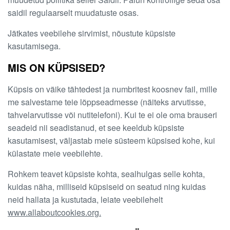
saidil regulaarselt muudatuste osas.
Jätkates veebilehe sirvimist, nõustute küpsiste
kasutamisega.
MIS ON KÜPSISED?
Küpsis on väike tähtedest ja numbritest koosnev fail, mille
me salvestame teie lõppseadmesse (näiteks arvutisse,
tahvelarvutisse või nutitelefoni). Kui te ei ole oma brauseri
seadeid nii seadistanud, et see keeldub küpsiste
kasutamisest, väljastab meie süsteem küpsised kohe, kui
külastate meie veebilehte.
Rohkem teavet küpsiste kohta, sealhulgas selle kohta,
kuidas näha, milliseid küpsiseid on seatud ning kuidas
neid hallata ja kustutada, leiate veebilehelt
www.allaboutcookies.org.