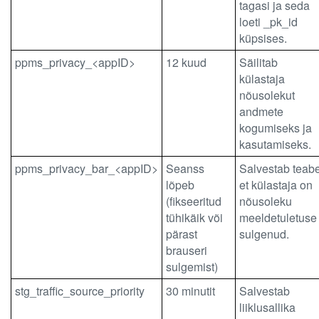
tagasi ja seda
loeti _pk_id
küpsises.
ppms_privacy_<appID>
12 kuud
Säilitab
külastaja
nõusolekut
andmete
kogumiseks ja
kasutamiseks.
ppms_privacy_bar_<appID>
Seanss
Salvestab teabe
lõpeb
et külastaja on
(fikseeritud
nõusoleku
tühikäik või
meeldetuletuse
pärast
sulgenud.
brauseri
sulgemist)
stg_traffic_source_priority
30 minutit
Salvestab
liiklusallika