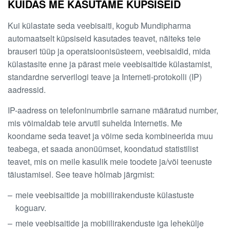
KUIDAS ME KASUTAME KÜPSISEID
Kui külastate seda veebisaiti, kogub Mundipharma
automaatselt küpsiseid kasutades teavet, näiteks teie
brauseri tüüp ja operatsioonisüsteem, veebisaidid, mida
külastasite enne ja pärast meie veebisaitide külastamist,
standardne serverilogi teave ja Interneti-protokolli (IP)
aadressid.
IP-aadress on telefoninumbrile sarnane määratud number,
mis võimaldab teie arvutil suhelda Internetis. Me
koondame seda teavet ja võime seda kombineerida muu
teabega, et saada anonüümset, koondatud statistilist
teavet, mis on meile kasulik meie toodete ja/või teenuste
täiustamisel. See teave hõlmab järgmist:
meie veebisaitide ja mobiilirakenduste külastuste
koguarv.
meie veebisaitide ja mobiilirakenduste iga lehekülje