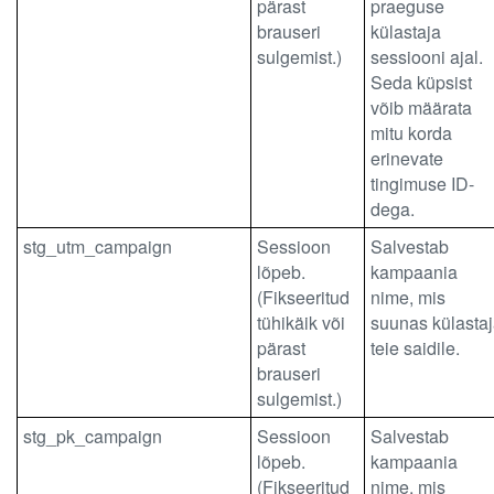
pärast
praeguse
brauseri
külastaja
sulgemist.)
sessiooni ajal.
Seda küpsist
võib määrata
mitu korda
erinevate
tingimuse ID-
dega.
stg_utm_campaign
Sessioon
Salvestab
lõpeb.
kampaania
(Fikseeritud
nime, mis
tühikäik või
suunas külasta
pärast
teie saidile.
brauseri
sulgemist.)
stg_pk_campaign
Sessioon
Salvestab
lõpeb.
kampaania
(Fikseeritud
nime, mis