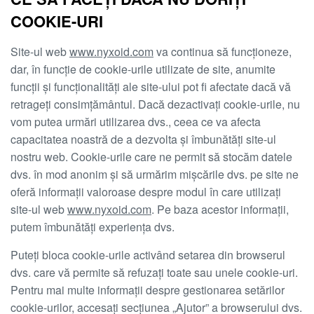
COOKIE-URI
Site-ul web
www.nyxoid.com
va continua să funcționeze,
dar, în funcție de cookie-urile utilizate de site, anumite
funcții și funcționalități ale site-ului pot fi afectate dacă vă
retrageți consimțământul. Dacă dezactivați cookie-urile, nu
vom putea urmări utilizarea dvs., ceea ce va afecta
capacitatea noastră de a dezvolta și îmbunătăți site-ul
nostru web. Cookie-urile care ne permit să stocăm datele
dvs. în mod anonim și să urmărim mișcările dvs. pe site ne
oferă informații valoroase despre modul în care utilizați
site-ul web
www.nyxoid.com
. Pe baza acestor informații,
putem îmbunătăți experiența dvs.
Puteți bloca cookie-urile activând setarea din browserul
dvs. care vă permite să refuzați toate sau unele cookie-uri.
Pentru mai multe informații despre gestionarea setărilor
cookie-urilor, accesați secțiunea „Ajutor” a browserului dvs.