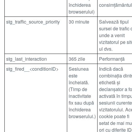
închiderea
consimțământul
browserului)
stg_traffic_source_priority
30 minute
Salvează tipul
sursei de trafic 
unde a venit
vizitatorul pe sit
ul dvs.
stg_last_interaction
365 zile
Performanță
stg_fired__<conditionID>
Sesiunea
Indică dacă
este
combinația dint
încheiată.
etichetă și
(Timp de
declanșator a fo
inactivitate
activată în timp
fix sau după
sesiunii curente
închiderea
vizitatorului. Ac
browserului.)
cookie poate fi
setat de mai mu
ori cu diferite ID