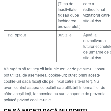
(Timp de
care a
inactivitate
redirecționat
fix sau după
vizitatorul către
închiderea
site-ul dvs.
browserului.)
_stg_optout
365 zile
Ajută la
dezactivarea
tuturor etichetel
de urmărire de 
site-ul dvs.
Vă rugăm să rețineți că linkurile terților de pe site-ul nostru
pot utiliza, de asemenea, cookie-uri; puteți primi aceste
cookie-uri dacă faceți clic pe linkul către site-ul terț. Nu
avem control asupra colectării sau utilizării informațiilor de
către acești terți, iar acestea nu sunt acoperite de prezenta
politică privind cookie-urile.
CE SĂ FACEȚI DACĂ NU DORIȚI