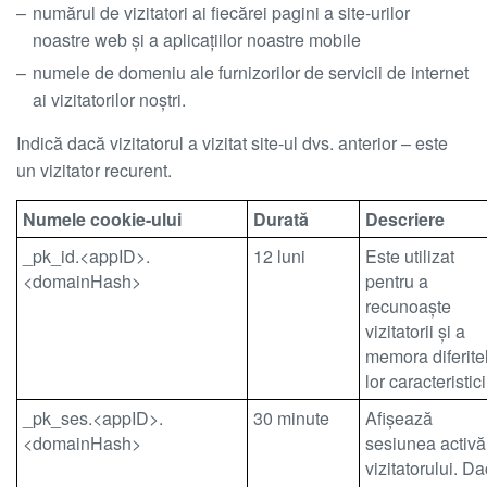
numărul de vizitatori ai fiecărei pagini a site-urilor
noastre web și a aplicațiilor noastre mobile
numele de domeniu ale furnizorilor de servicii de internet
ai vizitatorilor noștri.
Indică dacă vizitatorul a vizitat site-ul dvs. anterior – este
un vizitator recurent.
Numele cookie-ului
Durată
Descriere
_pk_id.<appID>.
12 luni
Este utilizat
<domainHash>
pentru a
recunoaște
vizitatorii și a
memora diferite
lor caracteristici
_pk_ses.<appID>.
30 minute
Afișează
<domainHash>
sesiunea activă
vizitatorului. D