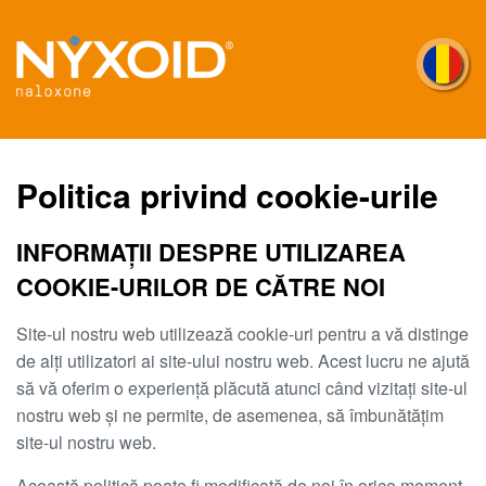
Sari
la
conținutul
principal
Politica privind cookie-urile
INFORMAȚII DESPRE UTILIZAREA
COOKIE-URILOR DE CĂTRE NOI
Site-ul nostru web utilizează cookie-uri pentru a vă distinge
de alți utilizatori ai site-ului nostru web. Acest lucru ne ajută
să vă oferim o experiență plăcută atunci când vizitați site-ul
nostru web și ne permite, de asemenea, să îmbunătățim
site-ul nostru web.
Această politică poate fi modificată de noi în orice moment