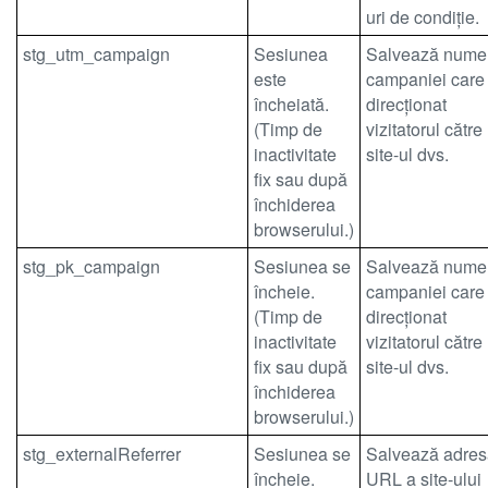
uri de condiție.
stg_utm_campaign
Sesiunea
Salvează nume
este
campaniei care
încheiată.
direcționat
(Timp de
vizitatorul către
inactivitate
site-ul dvs.
fix sau după
închiderea
browserului.)
stg_pk_campaign
Sesiunea se
Salvează nume
încheie.
campaniei care
(Timp de
direcționat
inactivitate
vizitatorul către
fix sau după
site-ul dvs.
închiderea
browserului.)
stg_externalReferrer
Sesiunea se
Salvează adres
încheie.
URL a site-ului