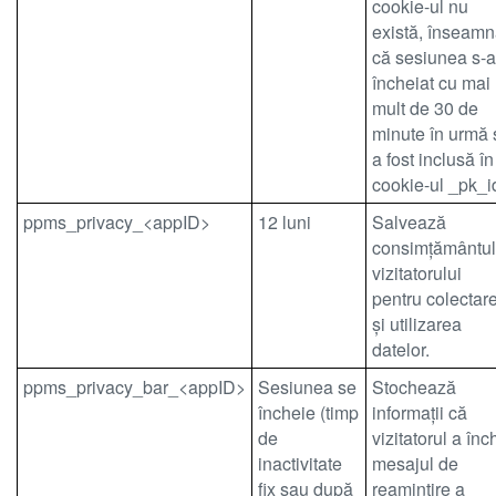
cookie-ul nu
există, înseam
că sesiunea s-a
încheiat cu mai
mult de 30 de
minute în urmă 
a fost inclusă în
cookie-ul _pk_i
ppms_privacy_<appID>
12 luni
Salvează
consimțământul
vizitatorului
pentru colectar
și utilizarea
datelor.
ppms_privacy_bar_<appID>
Sesiunea se
Stochează
încheie (timp
informații că
de
vizitatorul a înc
inactivitate
mesajul de
fix sau după
reamintire a