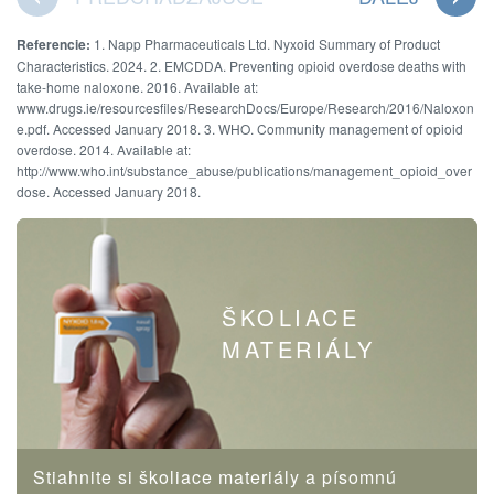
Referencie:
1. Napp Pharmaceuticals Ltd. Nyxoid Summary of Product
Characteristics. 2024. 2. EMCDDA. Preventing opioid overdose deaths with
take-home naloxone. 2016. Available at:
www.drugs.ie/resourcesfiles/ResearchDocs/Europe/Research/2016/Naloxon
e.pdf. Accessed January 2018. 3. WHO. Community management of opioid
overdose. 2014. Available at:
http://www.who.int/substance_abuse/publications/management_opioid_over
dose. Accessed January 2018.
ŠKOLIACE
MATERIÁLY
Stiahnite si školiace materiály a písomnú