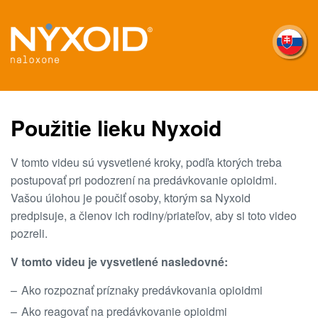
Skočiť
na
hlavný
obsah
Použitie lieku Nyxoid
V tomto videu sú vysvetlené kroky, podľa ktorých treba
postupovať pri podozrení na predávkovanie opioidmi.
Vašou úlohou je poučiť osoby, ktorým sa Nyxoid
predpisuje, a členov ich rodiny/priateľov, aby si toto video
pozreli.
V tomto videu je vysvetlené nasledovné:
Ako rozpoznať príznaky predávkovania opioidmi
Ako reagovať na predávkovanie opioidmi