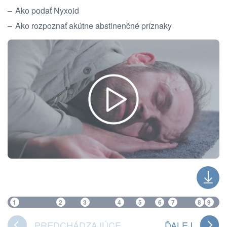
Ako podať Nyxoid
Ako rozpoznať akútne abstinenčné príznaky
1
2
3
4
5
6
7
8
9
PREDCHÁDZAJÚCE
ĎALEJ