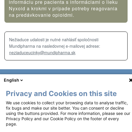
informáciu pre pacienta s informáciami o lieku
Nyxoid a krokmi v prípade potreby reagovania
na predávkovanie opioidmi.
Nežiaduce udalosti je nutné nahlásiť spoločnosti
Mundipharma na nasledovnej e-mailovej adrese:
neziaduceucinky@mundipharma.sk
English
Footer
Podmienky používania
2
Zásady ochrany osobných údajov
Privacy and Cookies on this site
We use cookies to collect your browsing data to analyse traffic,
Zásady používania súborov cookie
fix bugs and make our site better. You can consent or decline
using the buttons provided. For more information, please see our
Privacy Policy and our Cookie Policy on the footer of every
Tieto materiály sa sprístupňujú na základe plánu riadenia rizík (RMP)
page.
Európskej agentúry pre lieky.
Autorské práva ©2018-2026 Mundipharma International Limited. Všetky