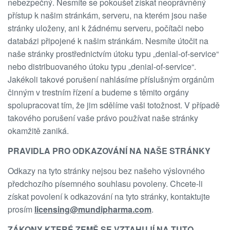
nebezpečný. Nesmíte se pokoušet získat neoprávněný
přístup k našim stránkám, serveru, na kterém jsou naše
stránky uloženy, ani k žádnému serveru, počítači nebo
databázi připojené k našim stránkám. Nesmíte útočit na
naše stránky prostřednictvím útoku typu „denial-of-service“
nebo distribuovaného útoku typu „denial-of-service“.
Jakékoli takové porušení nahlásíme příslušným orgánům
činným v trestním řízení a budeme s těmito orgány
spolupracovat tím, že jim sdělíme vaši totožnost. V případě
takového porušení vaše právo používat naše stránky
okamžitě zaniká.
PRAVIDLA PRO ODKAZOVÁNÍ NA NAŠE STRÁNKY
Odkazy na tyto stránky nejsou bez našeho výslovného
předchozího písemného souhlasu povoleny. Chcete-li
získat povolení k odkazování na tyto stránky, kontaktujte
prosím
licensing@mundipharma.com
.
ZÁKONY KTERÉ ZEMĚ SE VZTAHUJÍ NA TUTO