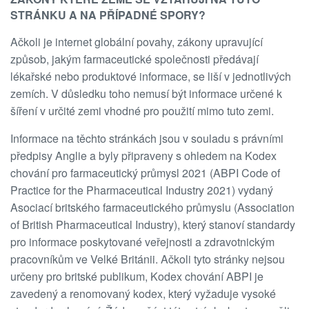
STRÁNKU A NA PŘÍPADNÉ SPORY?
Ačkoli je internet globální povahy, zákony upravující
způsob, jakým farmaceutické společnosti předávají
lékařské nebo produktové informace, se liší v jednotlivých
zemích. V důsledku toho nemusí být informace určené k
šíření v určité zemi vhodné pro použití mimo tuto zemi.
Informace na těchto stránkách jsou v souladu s právními
předpisy Anglie a byly připraveny s ohledem na Kodex
chování pro farmaceutický průmysl 2021 (ABPI Code of
Practice for the Pharmaceutical Industry 2021) vydaný
Asociací britského farmaceutického průmyslu (Association
of British Pharmaceutical Industry), který stanoví standardy
pro informace poskytované veřejnosti a zdravotnickým
pracovníkům ve Velké Británii. Ačkoli tyto stránky nejsou
určeny pro britské publikum, Kodex chování ABPI je
zavedený a renomovaný kodex, který vyžaduje vysoké