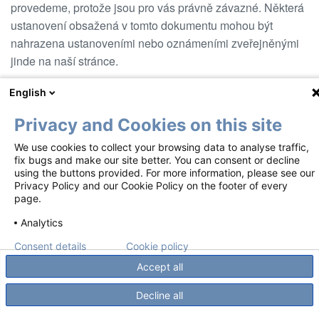
provedeme, protože jsou pro vás právně závazné. Některá
ustanovení obsažená v tomto dokumentu mohou být
nahrazena ustanoveními nebo oznámeními zveřejněnými
jinde na naší stránce.
Datum vyhotovení: červenec 2025
English
Privacy and Cookies on this site
We use cookies to collect your browsing data to analyse traffic,
Footer
Podmínky použití
Oznámení o ochraně osobních údajů
fix bugs and make our site better. You can consent or decline
using the buttons provided. For more information, please see our
Zásady používání souborů cookie
Kontakty
Privacy Policy and our Cookie Policy on the footer of every
page.
Tyto materiály jsou zpřístupněny podle EMA RMP.
Analytics
Autorské právo ©2018-2026 Mundipharma GesmbH. Austria – organizační
složka ČR. Všechna práva vyhrazena.
Consent details
Cookie policy
Accept all
Decline all