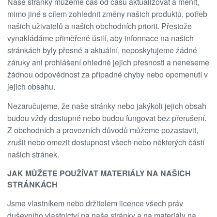
Naše stránky můžeme čas od času aktualizovat a měnit,
mimo jiné s cílem zohlednit změny našich produktů, potřeb
našich uživatelů a našich obchodních priorit. Přestože
vynakládáme přiměřené úsilí, aby informace na našich
stránkách byly přesné a aktuální, neposkytujeme žádné
záruky ani prohlášení ohledně jejich přesnosti a neneseme
žádnou odpovědnost za případné chyby nebo opomenutí v
jejich obsahu.
Nezaručujeme, že naše stránky nebo jakýkoli jejich obsah
budou vždy dostupné nebo budou fungovat bez přerušení.
Z obchodních a provozních důvodů můžeme pozastavit,
zrušit nebo omezit dostupnost všech nebo některých částí
našich stránek.
JAK MŮŽETE POUŽÍVAT MATERIÁLY NA NAŠICH
STRÁNKÁCH
Jsme vlastníkem nebo držitelem licence všech práv
duševního vlastnictví na naše stránky a na materiály na