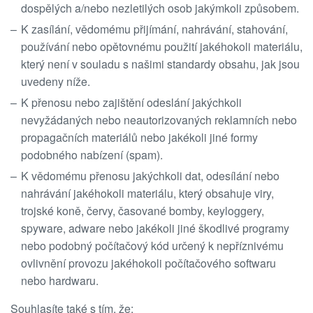
dospělých a/nebo nezletilých osob jakýmkoli způsobem.
K zasílání, vědomému přijímání, nahrávání, stahování,
používání nebo opětovnému použití jakéhokoli materiálu,
který není v souladu s našimi standardy obsahu, jak jsou
uvedeny níže.
K přenosu nebo zajištění odeslání jakýchkoli
nevyžádaných nebo neautorizovaných reklamních nebo
propagačních materiálů nebo jakékoli jiné formy
podobného nabízení (spam).
K vědomému přenosu jakýchkoli dat, odesílání nebo
nahrávání jakéhokoli materiálu, který obsahuje viry,
trojské koně, červy, časované bomby, keyloggery,
spyware, adware nebo jakékoli jiné škodlivé programy
nebo podobný počítačový kód určený k nepříznivému
ovlivnění provozu jakéhokoli počítačového softwaru
nebo hardwaru.
Souhlasíte také s tím, že: