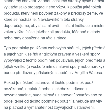
standardy chování. Žádnou část této stránky byste neměli
vykládat jako propagaci nebo výzvu k použití jakéhokoli
produktu, který není povolen zákony a předpisy země, ve
které se nacházíte. Návštěvníkům této stránky
doporučujeme, aby si sami ověřili místní indikace a místní
zákony týkající se jakéhokoli produktu, léčebné metody
nebo rady obsažené na této stránce.
Tyto podmínky používání webových stránek, jejich předmět
a jejich vznik se řídí anglickým právem a veškeré spory
vyplývající z těchto podmínek používání, jejich předmětu a
jejich vzniku (a veškeré mimosmluvní spory nebo nároky)
budou předloženy příslušným soudům v Anglii a Walesu.
Pokud je některé ustanovení těchto podmínek použití
nezákonné, neplatné nebo z jakéhokoli důvodu
nevymahatelné, bude takové ustanovení považováno za
oddělitelné od těchto podmínek použití a nebude mít vliv
na platnost a vymahatelnost zbývajících ustanovení.