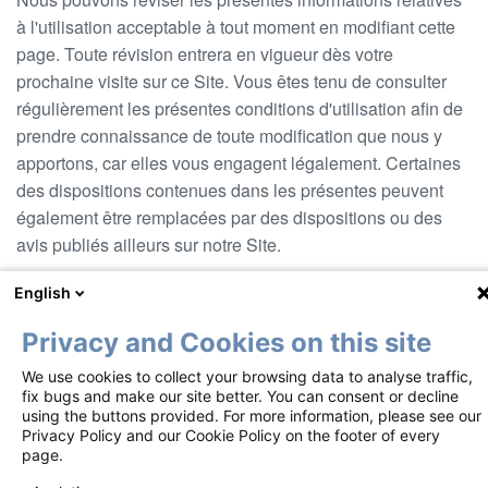
à l'utilisation acceptable à tout moment en modifiant cette
page. Toute révision entrera en vigueur dès votre
prochaine visite sur ce Site. Vous êtes tenu de consulter
régulièrement les présentes conditions d'utilisation afin de
prendre connaissance de toute modification que nous y
apportons, car elles vous engagent légalement. Certaines
des dispositions contenues dans les présentes peuvent
également être remplacées par des dispositions ou des
avis publiés ailleurs sur notre Site.
Date de rédaction : juillet 2025
English
Privacy and Cookies on this site
We use cookies to collect your browsing data to analyse traffic,
Footer
Conditions d'utilisation
Avis de confidentialité
fix bugs and make our site better. You can consent or decline
2
using the buttons provided. For more information, please see our
Politique en matière de cookies
Privacy Policy and our Cookie Policy on the footer of every
page.
Copyright ©2018-2026 Mundipharma International Limited. Tous droits