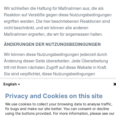
Wir schließen die Haftung für Maßnahmen aus, die als
Reaktion auf Verstöße gegen diese Nutzungsbedingungen
ergriffen werden. Die hier beschriebenen Reaktionen sind
nicht beschränkt, und wir können alle anderen
Maßnahmen ergreifen, die wir für angemessen halten.
ÄNDERUNGEN DER NUTZUNGSBEDINGUNGEN
Wir können diese Nutzungsbedingungen jederzeit durch
Änderung dieser Seite überarbeiten. Jede Überarbeitung
tritt mit Ihrem nächsten Zugriff auf diese Website in Kraft.
Sie sind verpflichtet, diese Nutzungsbedingungen
regelmäßig zu überprüfen, um sich über etwaige
English
Änderungen zu informieren, da diese für Sie
rechtsverbindlich sind. Einige der hierin enthaltenen
Privacy and Cookies on this site
Bestimmungen können auch durch Bestimmungen oder
We use cookies to collect your browsing data to analyse traffic,
Hinweise an anderer Stelle auf unserer Website ersetzt
fix bugs and make our site better. You can consent or decline
werden.
using the buttons provided. For more information, please see our