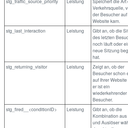
stg_traffic_source_priority
Leistung
Speichert die Art
Verkehrsquelle, 
der Besucher auf 
Website kam.
stg_last_interaction
Leistung
Gibt an, ob die S
des letzten Besu
noch läuft oder e
neue Sitzung be
hat.
stg_returning_visitor
Leistung
Zeigt an, ob der
Besucher schon 
auf Ihrer Website
er ist ein
wiederkehrender
Besucher.
stg_fired__<conditionID>
Leistung
Gibt an, ob die
Kombination aus
und Auslöser wä