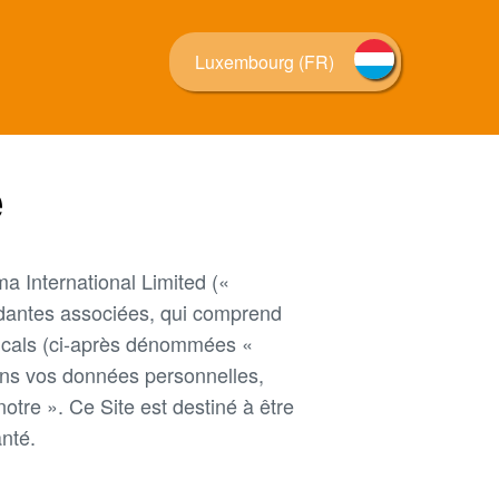
Luxembourg (FR)
é
ma International Limited («
dantes associées, qui comprend
icals (ci-après dénommées «
ons vos données personnelles,
otre ». Ce Site est destiné à être
anté.