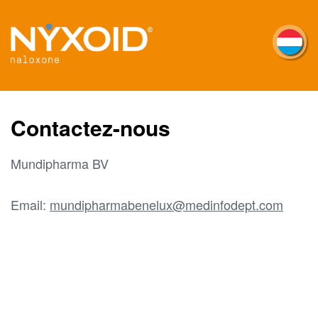
Skip
to
main
content
Contactez-nous
Mundipharma BV
Email:
mundipharmabenelux@medinfodept.com