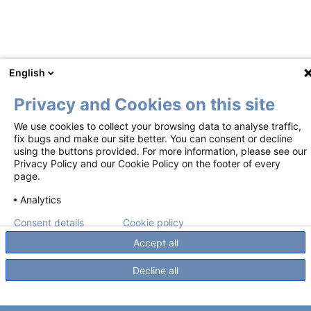
English
Privacy and Cookies on this site
Footer
Conditions d'utilisation
Avis de confidentialité
We use cookies to collect your browsing data to analyse traffic,
fix bugs and make our site better. You can consent or decline
Politique en matière de cookies
Contactez-nous
using the buttons provided. For more information, please see our
Privacy Policy and our Cookie Policy on the footer of every
page.
Ces documents sont mis à disposition conformément à un PGR de l'EMA.t.
Droits d'auteur ©2018-2026 Mundipharma International Limited. Tous droits
Analytics
réservés. Numéro de poste: SciA-NYX-2400011 | Date de préparation :
02/2025.
Consent details
Cookie policy
Accept all
Decline all