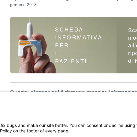
gennaio 2018.
SCHEDA
Sca
INFORMATIVA
mod
PER
all
rip
I
di 
PAZIENTI
Queste informazioni ti daranno maggiori informazioni
Nyxoid. Per domande specifiche sul tuo stato di salu
dell’overdose, rivolgiti al tuo medico, infermiere o fa
, fix bugs and make our site better. You can consent or decline using
Policy on the footer of every page.
ivacy
Informativa sull’uso dei cookie
Contatti