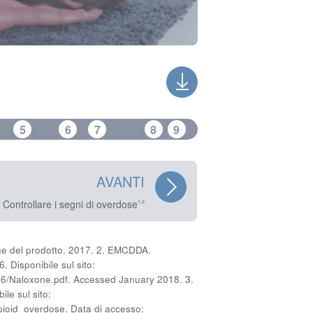
5
6
7
8
9
AVANTI
 Controllare i segni di overdose
1,2
che del prodotto. 2017. 2. EMCDDA.
 Disponibile sul sito:
6/Naloxone.pdf. Accessed January 2018. 3.
e sul sito:
ioid_overdose. Data di accesso: