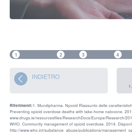
1
2
3
4
INDIETRO
1.
Riferimenti:
1. Mundipharma. Nyxoid Riassunto delle caratteristi
Preventing opioid overdose deaths with take-home naloxone. 2016.
www.drugs.ie/resourcesfiles/ResearchDocs/Europe/Research/201
WHO. Community management of opioid overdose. 2014. Disponibil
http://www.who.int/substance_abuse/publications/management_op