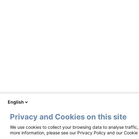
English
Privacy and Cookies on this site
We use cookies to collect your browsing data to analyse traffic
more information, please see our Privacy Policy and our Cookie 
Footer
Termini d’uso e aspetti legali
Informativa sulla pr