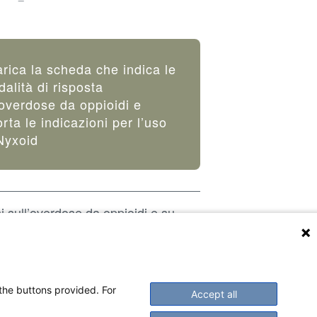
rica la scheda che indica le
alità di risposta
’overdose da oppioidi e
orta le indicazioni per l’uso
Nyxoid
 sull’overdose da oppioidi e su
te o sul trattamento preventivo
rmacista di fiducia.
 the buttons provided. For
Accept all