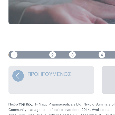
1
2
3
4
ΠΡΟΗΓΟΎΜΕΝΟΣ
Παραπομπές:
1- Napp Pharmaceuticals Ltd. Nyxoid Summary of 
Community management of opioid overdose. 2014. Available at:
https://www.who.int/publications/i/item/9789241548816. 3- EMCDD