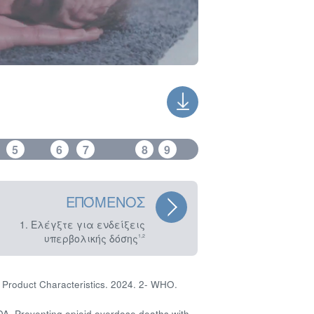
5
6
7
8
9
ΕΠΌΜΕΝΟΣ
1. Ελέγξτε για ενδείξεις
υπερβολικής δόσης
1,2
Product Characteristics. 2024. 2- WHO.
A. Preventing opioid overdose deaths with