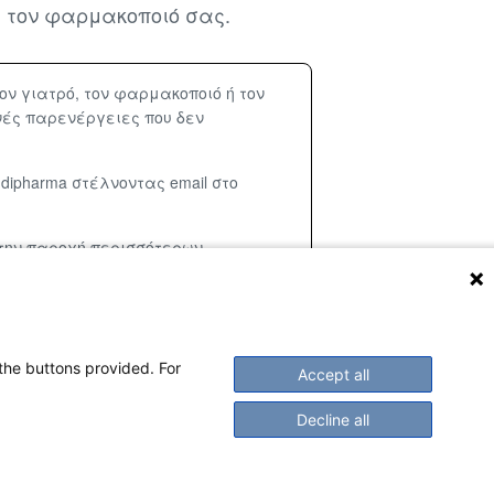
 ή τον φαρμακοποιό σας.
ν γιατρό, τον φαρμακοποιό ή τον
νές παρενέργειες που δεν
ipharma στέλνοντας email στο
την παροχή περισσότερων
μάκου.
 the buttons provided. For
Accept all
Decline all
ων (ΕΜΑ).