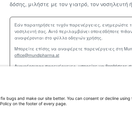
δόσης, μιλήστε με τον γιατρό, τον νοσηλευτή
Εάν παρατηρήσετε τυχόν παρενέργειες, ενημερώστε το
νοσηλευτή σας. Αυτό περιλαμβάνει οποιεσδήποτε πιθα
αναφέρονται στο φύλλο οδηγιών χρήσης.
Μπορείτε επίσης να αναφέρετε παρενέργειες στη Mund
office@mundipharma.at
Αναφέροντας παρενέργειες, μπορείτε να βοηθήσετε σ
πληροφοριών σχετικά με την ασφάλεια αυτού του φαρ
, fix bugs and make our site better. You can consent or decline using
ική για τα cookies
Επικοινωνήστε μαζί μας
Policy on the footer of every page.
 Διαχείρισης Κινδύνου (ΣΔΚ) του Ευρωπαϊκού Οργανισμού Φαρμάκ
ited. Με την επιφύλαξη παντός δικαιώματος.
προετοιμασίας: Ιούλιος 2025.