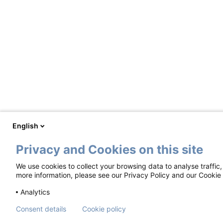
English
Privacy and Cookies on this site
We use cookies to collect your browsing data to analyse traffic
Footer
Όροι χρήσης
Ειδοποίηση απορρήτου
Πολιτ
more information, please see our Privacy Policy and our Cookie 
Αυτά τα υλικά διατίθενται σύμφωνα με ένα Σχέδιο
Analytics
Copyright ©2018-2026 Mundipharma International Lim
Consent details
Cookie policy
Αριθμός εργασίας: GBL-S-NYX-2500001. Ημερομηνία 