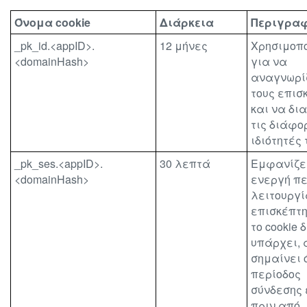
Όνομα cookie
Διάρκεια
Περιγρα
_pk_id.<appID>.
12 μήνες
Χρησιμοπο
<domainHash>
για να
αναγνωρί
τους επισ
και να δι
τις διάφο
ιδιότητές 
_pk_ses.<appID>.
30 λεπτά
Εμφανίζει
<domainHash>
ενεργή πε
λειτουργί
επισκέπτη
το cookie 
υπάρχει, 
σημαίνει ό
περίοδος
σύνδεσης
πριν από