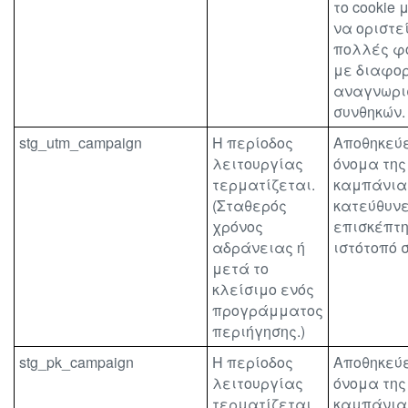
το cookie 
να οριστε
πολλές φ
με διαφο
αναγνωρι
συνθηκών.
stg_utm_campaign
Η περίοδος
Αποθηκεύε
λειτουργίας
όνομα της
τερματίζεται.
καμπάνια
(Σταθερός
κατεύθυνε
χρόνος
επισκέπτη
αδράνειας ή
ιστότοπό 
μετά το
κλείσιμο ενός
προγράμματος
περιήγησης.)
stg_pk_campaign
Η περίοδος
Αποθηκεύε
λειτουργίας
όνομα της
τερματίζεται.
καμπάνια