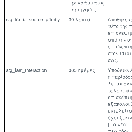
προγράμματος
περιήγησης.)
stg_traffic_source_priority
30 λεπτά
Αποθηκεύε
τύπο της 
επισκεψι
από την ο
επισκέπτη
στον ιστό
σας.
stg_last_interaction
365 ημέρες
Υποδεικνύ
η περίοδο
λειτουργί
τελευταί
επισκέπτ
εξακολουθ
εκτελείτα
έχει ξεκι
μια νέα
περίοδος