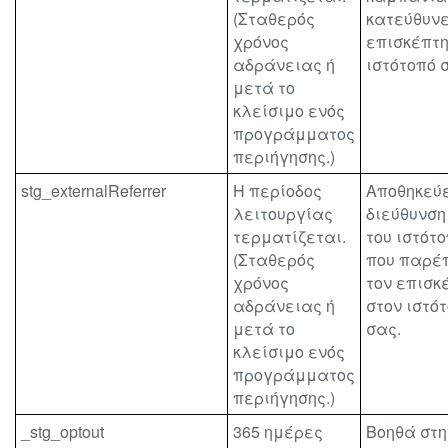
(Σταθερός
κατεύθυνε
χρόνος
επισκέπτη
αδράνειας ή
ιστότοπό 
μετά το
κλείσιμο ενός
προγράμματος
περιήγησης.)
stg_externalReferrer
Η περίοδος
Αποθηκεύε
λειτουργίας
διεύθυνση
τερματίζεται.
του ιστότ
(Σταθερός
που παρέ
χρόνος
τον επισκ
αδράνειας ή
στον ιστό
μετά το
σας.
κλείσιμο ενός
προγράμματος
περιήγησης.)
_stg_optout
365 ημέρες
Βοηθά στη