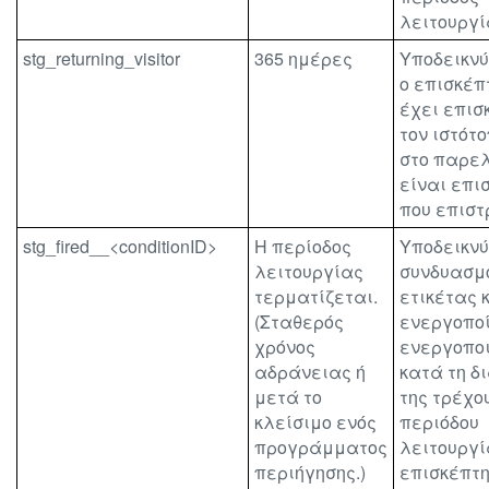
λειτουργί
stg_returning_visitor
365 ημέρες
Υποδεικνύ
ο επισκέπ
έχει επισ
τον ιστότ
στο παρελ
είναι επι
που επιστ
stg_fired__<conditionID>
Η περίοδος
Υποδεικνύ
λειτουργίας
συνδυασμ
τερματίζεται.
ετικέτας 
(Σταθερός
ενεργοπο
χρόνος
ενεργοπο
αδράνειας ή
κατά τη δ
μετά το
της τρέχο
κλείσιμο ενός
περιόδου
προγράμματος
λειτουργί
περιήγησης.)
επισκέπτη