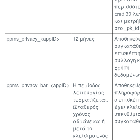
περισσότ
από 30 λ
και μετρή
στο _pk_id 
ppms_privacy_<appID>
12 μήνες
Αποθηκεύε
συγκατάθ
επισκέπτη
συλλογή κ
χρήση
δεδομένω
ppms_privacy_bar_<appID>
Η περίοδος
Αποθηκεύ
λειτουργίας
πληροφορί
τερματίζεται.
ο επισκέπ
(Σταθερός
έχει κλείσ
χρόνος
υπενθύμι
αδράνειας ή
συγκατάθ
μετά το
κλείσιμο ενός