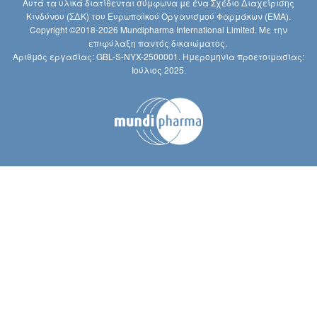
Αυτά τα υλικά διατίθενται σύμφωνα με ένα Σχέδιο Διαχείρισης
Κινδύνου (ΣΔΚ) του Ευρωπαϊκού Οργανισμού Φαρμάκων (ΕΜΑ).
Copyright ©2018-2026 Mundipharma International Limited. Με την
επιφύλαξη παντός δικαιώματος.
Αριθμός εργασίας: GBL-S-NYX-2500001. Ημερομηνία προετοιμασίας:
Ιούλιος 2025.