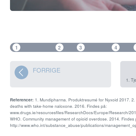
1
2
3
4
FORRIGE
1. Tj
Referencer:
1. Mundipharma. Produktresumé for Nyxoid 2017. 2
deaths with take-home naloxone. 2016. Findes på:
www.drugs.ie/resourcesfiles/ResearchDocs/Europe/Research/2016
WHO. Community management of opioid overdose. 2014. Findes 
http://www.who.int/substance_abuse/publications/management_op