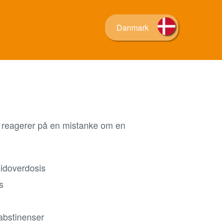
Danmark
an reagerer på en mistanke om en
idoverdosis
s
abstinenser