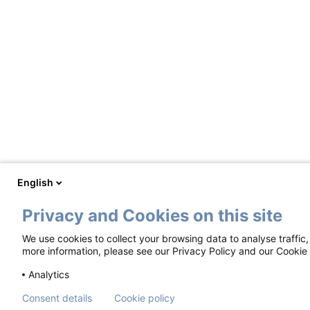
English
Privacy and Cookies on this site
We use cookies to collect your browsing data to analyse traffic
more information, please see our Privacy Policy and our Cookie 
Footer
Brugsbetingelser
Fortrolighedserklæring
Cooki
Analytics
Materialet stilles til rådighed i henhold til en risikostyr
Consent details
Cookie policy
Ophavsret ©2018-2026 Mundipharma International Limited