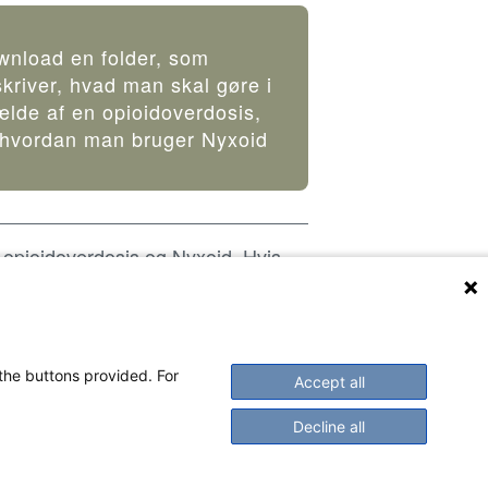
nload en folder, som
kriver, hvad man skal gøre i
fælde af en opioidoverdosis,
 hvordan man bruger Nyxoid
 opioidoverdosis og Nyxoid. Hvis
andling til forebyggelse af
erske eller spørge på apoteket.
 the buttons provided. For
Accept all
Decline all
e: marts 2018