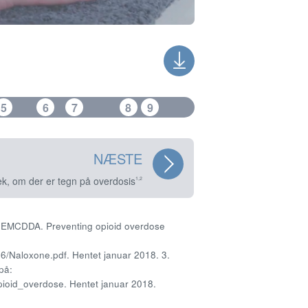
5
6
7
8
9
NÆSTE
ek, om der er tegn på overdosis
1,2
. EMCDDA. Preventing opioid overdose
/Naloxone.pdf. Hentet januar 2018. 3.
på:
ioid_overdose. Hentet januar 2018.