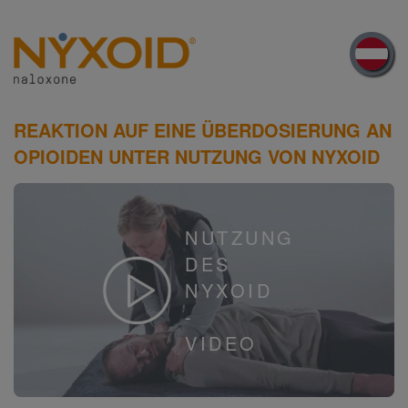
Skip
to
main
content
REAKTION AUF EINE ÜBERDOSIERUNG AN
OPIOIDEN UNTER NUTZUNG VON NYXOID
NUTZUNG
DES
NYXOID
-
VIDEO